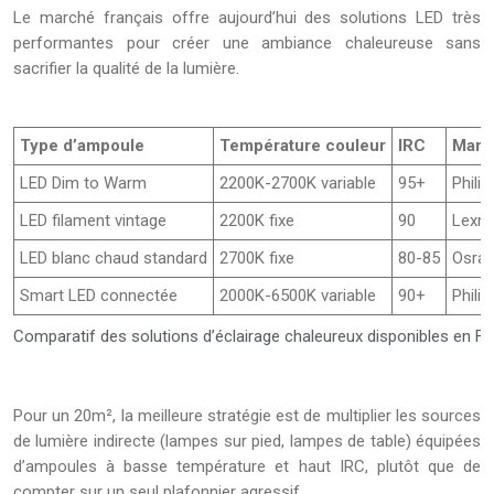
Le marché français offre aujourd’hui des solutions LED très
performantes pour créer une ambiance chaleureuse sans
sacrifier la qualité de la lumière.
Type d’ampoule
Température couleur
IRC
Marq
LED Dim to Warm
2200K-2700K variable
95+
Phili
LED filament vintage
2200K fixe
90
Lexma
LED blanc chaud standard
2700K fixe
80-85
Osram
Smart LED connectée
2000K-6500K variable
90+
Philip
Comparatif des solutions d’éclairage chaleureux disponibles en F
Pour un 20m², la meilleure stratégie est de multiplier les sources
de lumière indirecte (lampes sur pied, lampes de table) équipées
d’ampoules à basse température et haut IRC, plutôt que de
compter sur un seul plafonnier agressif.