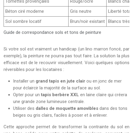
Tomettes provençales
Rouge/ocre
Blancs chaud
Béton ciré moderne
Gris neutre
Liberté total
Sol sombre locatif
Brun/noir existant
Blancs très 
Guide de correspondance sols et tons de peinture
Si votre sol est vraiment un handicap (un lino marron foncé, par
exemple), la peinture ne pourra pas tout faire. La solution la plus
efficace est de le recouvrir visuellement. Voici quelques options
réversibles pour les locataires :
Installer un
grand tapis en jute clair
ou en jonc de mer
pour éclaircir la majorité de la surface au sol.
Opter pour un
tapis berbère XXL
en laine claire qui créera
une grande zone lumineuse centrale.
Utiliser des
dalles de moquette amovibles
dans des tons
beiges ou gris clairs, faciles à poser et à enlever.
Cette approche permet de transformer la contrainte du sol en