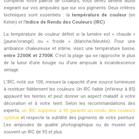
compléter votre palette de couleurs, vous devez devenir aussi
exigeant sur vos ampoules que sur vos pigments. Deux critères
techniques sont essentiels : la
température de couleur
(en
Kelvin) et l’
Indice de Rendu des Couleurs (IRC)
.
La température de couleur définit si la lumière est « chaude »
(jaune/orangé) ou « froide » (blanche/bleutée). Pour une
ambiance chaleureuse et intime, visez une température basse,
entre 2200K et 2700K
. C’est la plage qui se rapproche le plus
de la lueur d’une bougie ou d’une ampoule à incandescence
vintage.
L’IRC, noté sur 100, mesure la capacité d’une source lumineuse
à restituer fidèlement les couleurs. Un IRC faible (inférieur à 85)
appauvrit les teintes et peut donner un aspect maladif à votre
décoration et à votre teint. Selon les recommandations des
experts,
un IRC supérieur à 90 garantit un rendu des couleurs
optimal
et respecte la subtilité des pigments de votre peinture.
Les ampoules de qualité photographique ou de musée ont
souvent un IRC de 95 et plus.