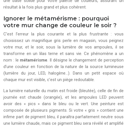
une base solide pour votre palette de couleurs, assurant un
résultat à la fois plus grand et plus cohérent.
Ignorer le métamérisme : pourquoi
votre mur change de couleur le soir ?
C’est l’erreur la plus courante et la plus frustrante : vous
choisissez un magnifique gris perle en magasin, vous peignez
votre mur, et le soir, sous la lumière de vos ampoules, il se
transforme en un lilas terne et sans vie. Ce phénomène a un
nom : le
métamérisme
. Il désigne le changement de perception
d’une couleur en fonction de la nature de la source lumineuse
(lumière du jour, LED, halogène…). Dans un petit espace où
chaque mur est visible, c’est un piège redoutable.
La lumière naturelle du matin est froide (bleutée), celle de fin de
journée est chaude (orangée), et les ampoules LED peuvent
avoir des « pics » dans le bleu ou le vert. Une peinture est
composée de plusieurs pigments. Si votre « gris » contient une
infime part de pigment bleu, il paraîtra parfaitement neutre sous
une lumière chaude, mais ce pigment bleu sera révélé et amplifié