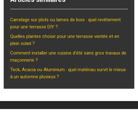
Carrelage sur plots ou lames de bois : quel revêtement
pour une terrasse DIY ?
Quelles plantes choisir pour une terrasse ventée et en
plein soleil ?
Comment installer une cuisine d’été sans gros travaux de
maçonnerie ?
Teck, Acacia ou Aluminium : quel matériau survit le mieux
à un automne pluvieux ?
Chaises et aménagement : allier confort et style !
Plan du site