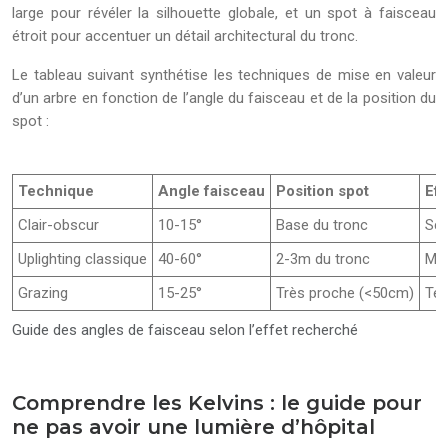
large pour révéler la silhouette globale, et un spot à faisceau
étroit pour accentuer un détail architectural du tronc.
Le tableau suivant synthétise les techniques de mise en valeur
d’un arbre en fonction de l’angle du faisceau et de la position du
spot :
Technique
Angle faisceau
Position spot
Eff
Clair-obscur
10-15°
Base du tronc
Scu
Uplighting classique
40-60°
2-3m du tronc
Maj
Grazing
15-25°
Très proche (<50cm)
Tex
Guide des angles de faisceau selon l’effet recherché
Comprendre les Kelvins : le guide pour
ne pas avoir une lumière d’hôpital